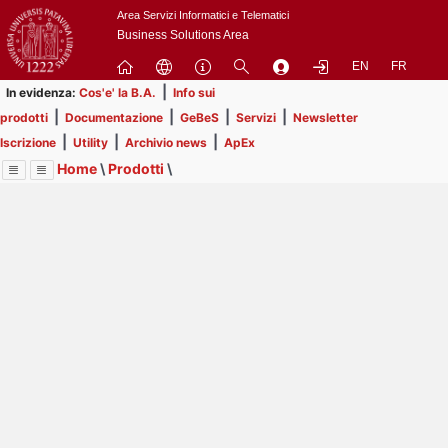
Passa
Area Servizi Informatici e Telematici
a
Business Solutions Area
contenuto
EN
FR
principale
|
In evidenza:
Cos'e' la B.A.
Info sui
|
|
|
|
prodotti
Documentazione
GeBeS
Servizi
Newsletter
|
|
|
Iscrizione
Utility
Archivio news
ApEx
Home
\
Prodotti
\
Menu
Contrai
Espandi
Image
Title
Page
Display
GeBeS
ext
itle
Page