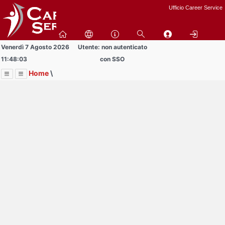
Passa
Ufficio Career Service
a
contenuto
principale
Venerdì 7 Agosto 2026
Utente: non autenticato
11:48:03
con SSO
Home
\
Menu
Contrai
Espandi
Image
Title
Page
Display
Informazioni
ext
itle
Page
isplay
Contrai
Espandi