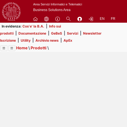
Passa
Area Servizi Informatici e Telematici
a
Business Solutions Area
contenuto
EN
FR
principale
|
In evidenza:
Cos'e' la B.A.
Info sui
|
|
|
|
prodotti
Documentazione
GeBeS
Servizi
Newsletter
|
|
|
Iscrizione
Utility
Archivio news
ApEx
Home
\
Prodotti
\
Menu
Contrai
Espandi
Image
Title
Page
Display
GeBeS
ext
itle
Page