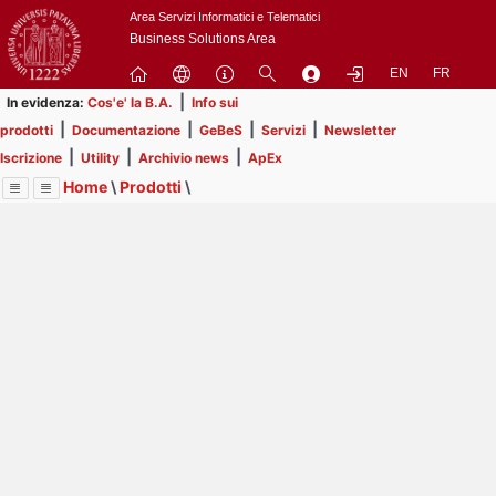
Passa
Area Servizi Informatici e Telematici
a
Business Solutions Area
contenuto
EN
FR
principale
|
In evidenza:
Cos'e' la B.A.
Info sui
|
|
|
|
prodotti
Documentazione
GeBeS
Servizi
Newsletter
|
|
|
Iscrizione
Utility
Archivio news
ApEx
Home
\
Prodotti
\
Menu
Contrai
Espandi
Image
Title
Page
Display
GeBeS
ext
itle
Page