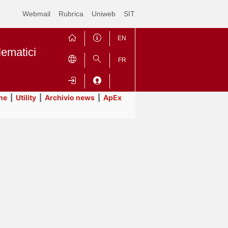
Webmail
Rubrica
Uniweb
SIT
EN
lematici
FR
ne
|
Utility
|
Archivio news
|
ApEx
Contrai
Espandi