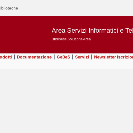
iblioteche
Area Servizi Informatici e Te
Business Solutions Area
rodotti
|
Documentazione
|
GeBeS
|
Servizi
|
Newsletter Iscrizio
Text
GeBeS
Title
Page
Display