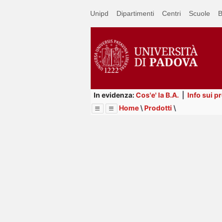
Passa
Unipd
Dipartimenti
Centri
Scuole
B
a
contenuto
principale
In evidenza:
Cos'e' la B.A.
|
Info sui p
Home
\
Prodotti
\
Menu
Image
Title
Page
Display