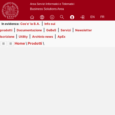
Passa
Area Servizi Informatici e Telematici
a
Business Solutions Area
contenuto
EN
FR
principale
|
In evidenza:
Cos'e' la B.A.
Info sui
|
|
|
|
prodotti
Documentazione
GeBeS
Servizi
Newsletter
|
|
|
Iscrizione
Utility
Archivio news
ApEx
Home
\
Prodotti
\
Menu
Contrai
Espandi
Image
Title
Page
Display
GeBeS
ext
itle
Page