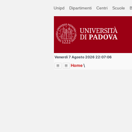
Passa
Unipd
Dipartimenti
Centri
Scuole
B
a
contenuto
principale
Venerdì 7 Agosto 2026 22:07:06
Home
\
Menu
Image
Title
Page
Display