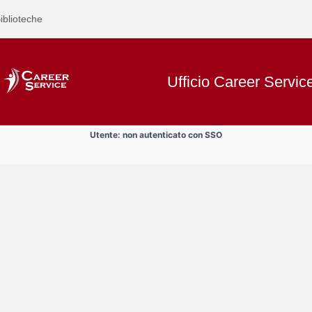
iblioteche
Ufficio Career Servic
Utente: non autenticato con SSO
Text
Informazioni
Title
Page
Display