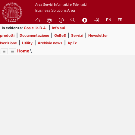
Passa
Area Servizi Informatici e Telematici
a
Business Solutions Area
contenuto
EN
FR
principale
|
In evidenza:
Cos'e' la B.A.
Info sui
|
|
|
|
prodotti
Documentazione
GeBeS
Servizi
Newsletter
|
|
|
Iscrizione
Utility
Archivio news
ApEx
Home
\
Menu
Contrai
Espandi
Image
Title
Page
Display
Business Analysis
ext
itle
Page