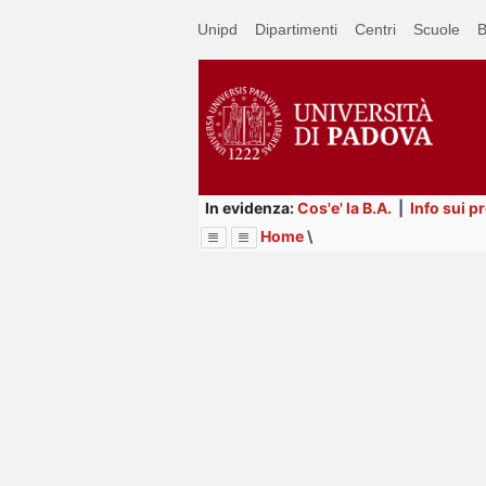
Passa
Unipd
Dipartimenti
Centri
Scuole
B
a
contenuto
principale
In evidenza:
Cos'e' la B.A.
|
Info sui p
Home
\
Menu
Image
Title
Page
Display