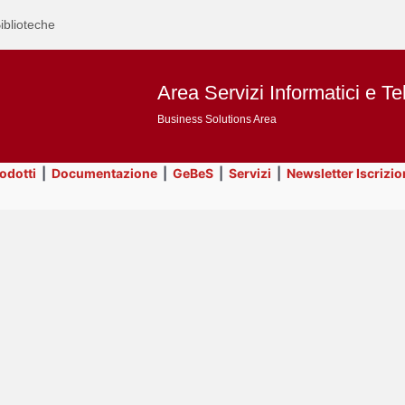
iblioteche
Area Servizi Informatici e Te
Business Solutions Area
rodotti
|
Documentazione
|
GeBeS
|
Servizi
|
Newsletter Iscrizio
Text
Risorse
Title
Page
Display