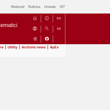
Webmail
Rubrica
Uniweb
SIT
EN
lematici
FR
ne
|
Utility
|
Archivio news
|
ApEx
Contrai
Espandi