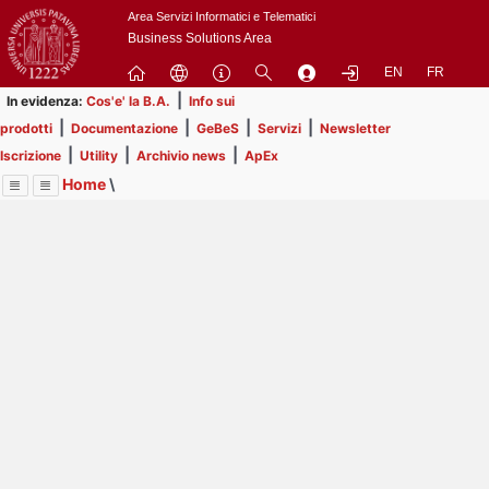
Passa
Area Servizi Informatici e Telematici
a
Business Solutions Area
contenuto
EN
FR
principale
|
In evidenza:
Cos'e' la B.A.
Info sui
|
|
|
|
prodotti
Documentazione
GeBeS
Servizi
Newsletter
|
|
|
Iscrizione
Utility
Archivio news
ApEx
Home
\
Menu
Contrai
Espandi
Image
Title
Page
Display
Business Analysis
ext
itle
Page