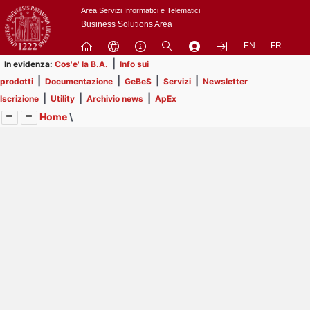
Passa
Area Servizi Informatici e Telematici
a
Business Solutions Area
contenuto
EN
FR
principale
|
In evidenza:
Cos'e' la B.A.
Info sui
|
|
|
|
prodotti
Documentazione
GeBeS
Servizi
Newsletter
|
|
|
Iscrizione
Utility
Archivio news
ApEx
Home
\
Menu
Contrai
Espandi
Image
Title
Page
Display
Prodotti
ext
itle
Page