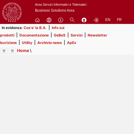
Passa
Area Servizi Informatici e Telematici
a
Business Solutions Area
contenuto
EN
FR
principale
|
In evidenza:
Cos'e' la B.A.
Info sui
|
|
|
|
prodotti
Documentazione
GeBeS
Servizi
Newsletter
|
|
|
Iscrizione
Utility
Archivio news
ApEx
Home
\
Menu
Contrai
Espandi
Image
Title
Page
Display
Utility
ext
itle
Page