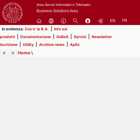
Passa
Area Servizi Informatici e Telematici
a
Business Solutions Area
contenuto
EN
FR
principale
|
In evidenza:
Cos'e' la B.A.
Info sui
|
|
|
|
prodotti
Documentazione
GeBeS
Servizi
Newsletter
|
|
|
Iscrizione
Utility
Archivio news
ApEx
Home
\
Menu
Contrai
Espandi
Image
Title
Page
Display
Business Analysis
ext
itle
Page