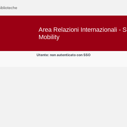
iblioteche
Area Relazioni Internazionali - S
Mobility
Utente: non autenticato con SSO
Text
Progetto Buddy4YOUrope
Title
Page
Display