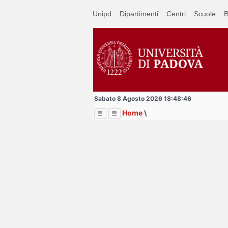
Passa
Unipd
Dipartimenti
Centri
Scuole
B
a
contenuto
principale
Sabato 8 Agosto 2026 18:48:46
Home
\
Menu
Image
Title
Page
Display