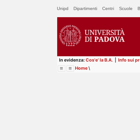
Passa
Unipd
Dipartimenti
Centri
Scuole
B
a
contenuto
principale
In evidenza:
Cos'e' la B.A.
|
Info sui p
Home
\
Menu
Image
Title
Page
Display