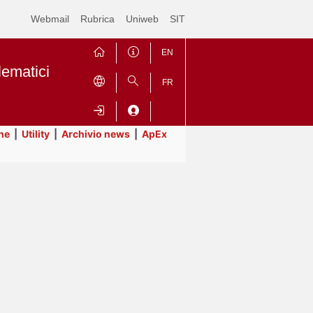
Webmail
Rubrica
Uniweb
SIT
EN
lematici
FR
ne
|
Utility
|
Archivio news
|
ApEx
Contrai
Espandi