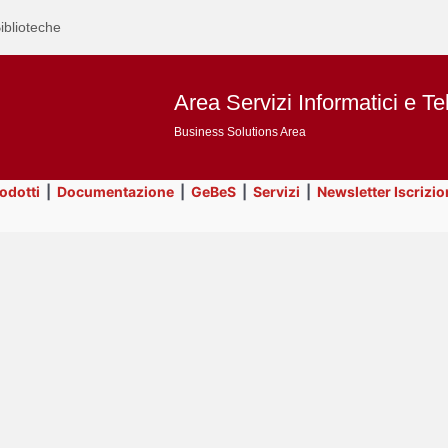
iblioteche
Area Servizi Informatici e Te
Business Solutions Area
rodotti
|
Documentazione
|
GeBeS
|
Servizi
|
Newsletter Iscrizio
Text
ApEx
Title
Page
Display