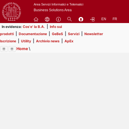
Passa
Area Servizi Informatici e Telematici
a
Business Solutions Area
contenuto
EN
FR
principale
|
In evidenza:
Cos'e' la B.A.
Info sui
|
|
|
|
prodotti
Documentazione
GeBeS
Servizi
Newsletter
|
|
|
Iscrizione
Utility
Archivio news
ApEx
Home
\
Menu
Contrai
Espandi
Image
Title
Page
Display
Utility
ext
itle
Page