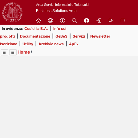
Passa
Area Servizi Informatici e Telematici
a
Business Solutions Area
contenuto
EN
FR
principale
|
In evidenza:
Cos'e' la B.A.
Info sui
|
|
|
|
prodotti
Documentazione
GeBeS
Servizi
Newsletter
|
|
|
Iscrizione
Utility
Archivio news
ApEx
Home
\
Menu
Contrai
Espandi
Image
Title
Page
Display
Utility
ext
itle
Page