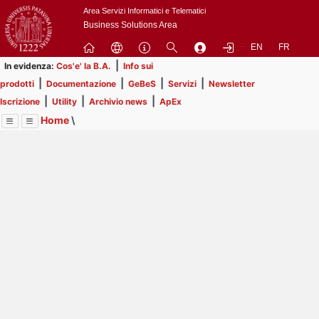
Passa
Area Servizi Informatici e Telematici
a
Business Solutions Area
contenuto
EN
FR
principale
|
In evidenza:
Cos'e' la B.A.
Info sui
|
|
|
|
prodotti
Documentazione
GeBeS
Servizi
Newsletter
|
|
|
Iscrizione
Utility
Archivio news
ApEx
Home
\
Menu
Contrai
Espandi
Image
Title
Page
Display
Prodotti
ext
itle
Page