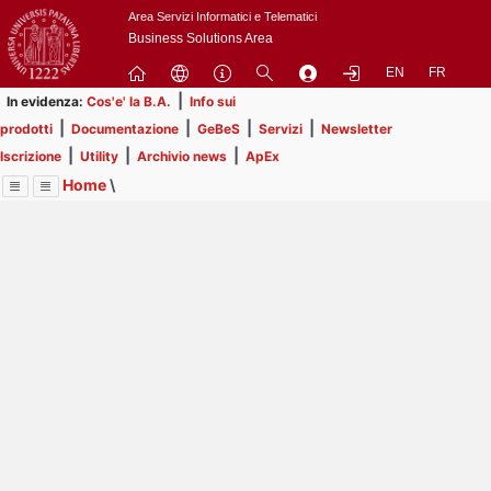
Passa
Area Servizi Informatici e Telematici
a
Business Solutions Area
contenuto
EN
FR
principale
|
In evidenza:
Cos'e' la B.A.
Info sui
|
|
|
|
prodotti
Documentazione
GeBeS
Servizi
Newsletter
|
|
|
Iscrizione
Utility
Archivio news
ApEx
Home
\
Menu
Contrai
Espandi
Image
Title
Page
Display
ApEx
ext
itle
Page