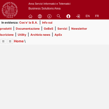
Passa
Area Servizi Informatici e Telematici
a
Business Solutions Area
contenuto
EN
FR
principale
|
In evidenza:
Cos'e' la B.A.
Info sui
|
|
|
|
prodotti
Documentazione
GeBeS
Servizi
Newsletter
|
|
|
Iscrizione
Utility
Archivio news
ApEx
Home
\
Menu
Contrai
Espandi
Image
Title
Page
Display
Risorse
ext
itle
Page