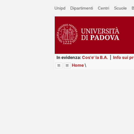
Passa
Unipd
Dipartimenti
Centri
Scuole
B
a
contenuto
principale
In evidenza:
Cos'e' la B.A.
|
Info sui p
Home
\
Menu
Image
Title
Page
Display