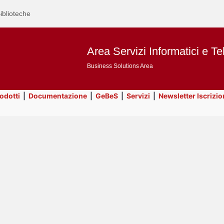
iblioteche
Area Servizi Informatici e Te
Business Solutions Area
rodotti
|
Documentazione
|
GeBeS
|
Servizi
|
Newsletter Iscrizio
Text
Prodotti
Title
Page
Display