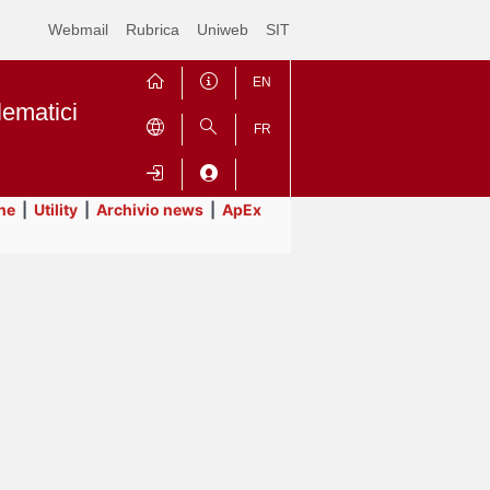
Webmail
Rubrica
Uniweb
SIT
EN
lematici
FR
ne
|
Utility
|
Archivio news
|
ApEx
Contrai
Espandi