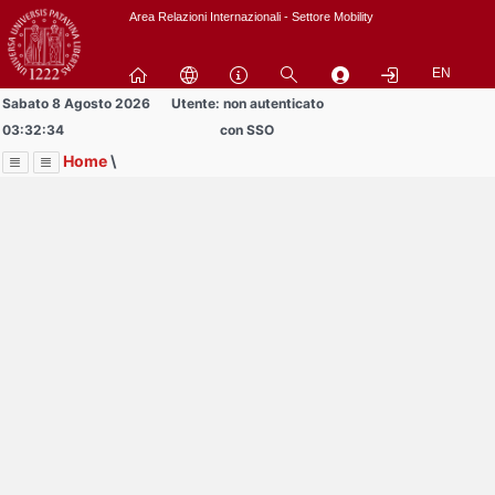
Passa
Area Relazioni Internazionali - Settore Mobility
a
contenuto
EN
principale
Sabato 8 Agosto 2026
Utente: non autenticato
03:32:34
con SSO
Home
\
Menu
Contrai
Espandi
Image
Title
Page
Display
Area Docenti e PTA
ext
itle
Page
isplay
Contrai
Espandi