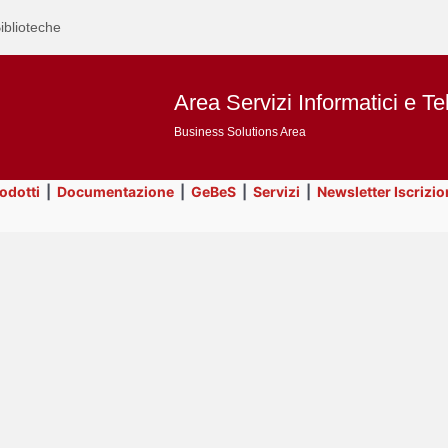
iblioteche
Area Servizi Informatici e Te
Business Solutions Area
rodotti
|
Documentazione
|
GeBeS
|
Servizi
|
Newsletter Iscrizio
Text
Prodotti
Title
Page
Display