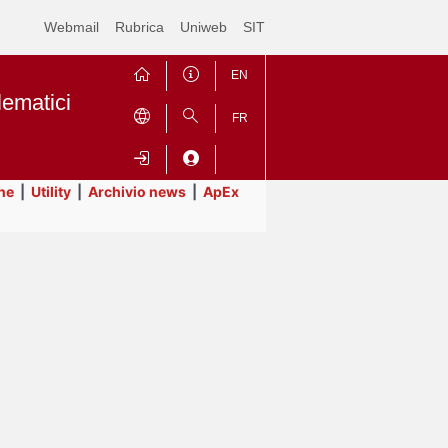
Webmail
Rubrica
Uniweb
SIT
EN
lematici
FR
ne
|
Utility
|
Archivio news
|
ApEx
Contrai
Espandi