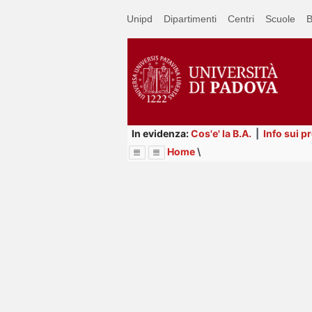
Passa
Unipd
Dipartimenti
Centri
Scuole
B
a
contenuto
principale
In evidenza:
Cos'e' la B.A.
|
Info sui p
Home
\
Menu
Image
Title
Page
Display