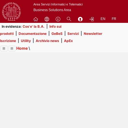
Passa
Area Servizi Informatici e Telematici
a
Business Solutions Area
contenuto
EN
FR
principale
|
In evidenza:
Cos'e' la B.A.
Info sui
|
|
|
|
prodotti
Documentazione
GeBeS
Servizi
Newsletter
|
|
|
Iscrizione
Utility
Archivio news
ApEx
Home
\
Menu
Contrai
Espandi
Image
Title
Page
Display
Business Analysis
ext
itle
Page