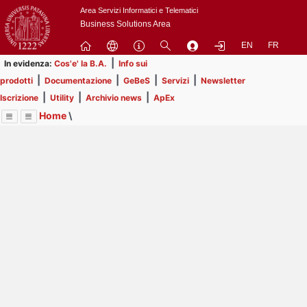
Passa
Area Servizi Informatici e Telematici
a
Business Solutions Area
contenuto
EN
FR
principale
|
In evidenza:
Cos'e' la B.A.
Info sui
|
|
|
|
prodotti
Documentazione
GeBeS
Servizi
Newsletter
|
|
|
Iscrizione
Utility
Archivio news
ApEx
Home
\
Menu
Contrai
Espandi
Image
Title
Page
Display
Prodotti
ext
itle
Page