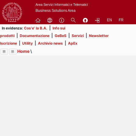
Passa
Area Servizi Informatici e Telematici
a
Business Solutions Area
contenuto
EN
FR
principale
|
In evidenza:
Cos'e' la B.A.
Info sui
|
|
|
|
prodotti
Documentazione
GeBeS
Servizi
Newsletter
|
|
|
Iscrizione
Utility
Archivio news
ApEx
Home
\
Menu
Contrai
Espandi
Image
Title
Page
Display
Risorse
ext
itle
Page