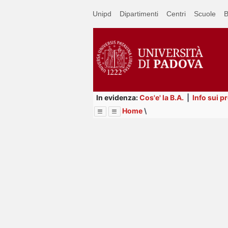
Passa
Unipd
Dipartimenti
Centri
Scuole
B
a
contenuto
principale
In evidenza:
Cos'e' la B.A.
|
Info sui p
Home
\
Menu
Image
Title
Page
Display