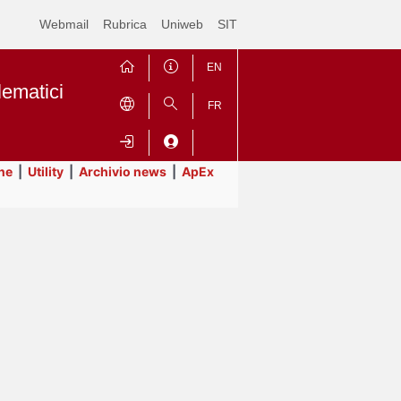
Webmail
Rubrica
Uniweb
SIT
EN
lematici
FR
ne
|
Utility
|
Archivio news
|
ApEx
Contrai
Espandi