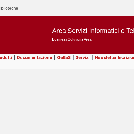
iblioteche
Area Servizi Informatici e Te
Business Solutions Area
rodotti
|
Documentazione
|
GeBeS
|
Servizi
|
Newsletter Iscrizio
Text
Risorse
Title
Page
Display