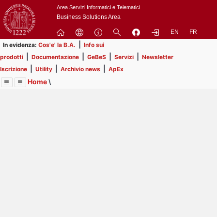
Passa
Area Servizi Informatici e Telematici
a
Business Solutions Area
contenuto
EN
FR
principale
|
In evidenza:
Cos'e' la B.A.
Info sui
|
|
|
|
prodotti
Documentazione
GeBeS
Servizi
Newsletter
|
|
|
Iscrizione
Utility
Archivio news
ApEx
Home
\
Menu
Contrai
Espandi
Image
Title
Page
Display
Business Analysis
ext
itle
Page