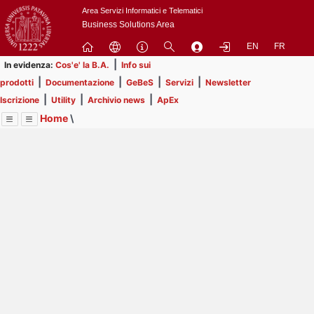
Passa
Area Servizi Informatici e Telematici
a
Business Solutions Area
contenuto
EN
FR
principale
|
In evidenza:
Cos'e' la B.A.
Info sui
|
|
|
|
prodotti
Documentazione
GeBeS
Servizi
Newsletter
|
|
|
Iscrizione
Utility
Archivio news
ApEx
Home
\
Menu
Contrai
Espandi
Image
Title
Page
Display
Risorse
ext
itle
Page