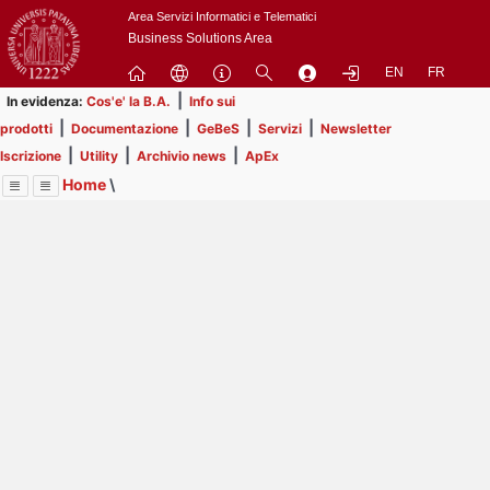
Passa
Area Servizi Informatici e Telematici
a
Business Solutions Area
contenuto
EN
FR
principale
|
In evidenza:
Cos'e' la B.A.
Info sui
|
|
|
|
prodotti
Documentazione
GeBeS
Servizi
Newsletter
|
|
|
Iscrizione
Utility
Archivio news
ApEx
Home
\
Menu
Contrai
Espandi
Image
Title
Page
Display
Prodotti
ext
itle
Page