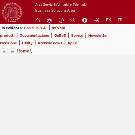
Passa
Area Servizi Informatici e Telematici
a
Business Solutions Area
contenuto
EN
FR
principale
|
In evidenza:
Cos'e' la B.A.
Info sui
|
|
|
|
prodotti
Documentazione
GeBeS
Servizi
Newsletter
|
|
|
Iscrizione
Utility
Archivio news
ApEx
Home
\
Menu
Contrai
Espandi
Image
Title
Page
Display
Utility
ext
itle
Page