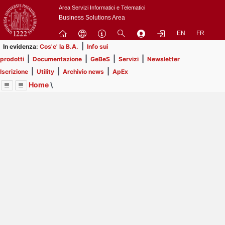
Passa
Area Servizi Informatici e Telematici
a
Business Solutions Area
contenuto
EN
FR
principale
|
In evidenza:
Cos'e' la B.A.
Info sui
|
|
|
|
prodotti
Documentazione
GeBeS
Servizi
Newsletter
|
|
|
Iscrizione
Utility
Archivio news
ApEx
Home
\
Menu
Contrai
Espandi
Image
Title
Page
Display
Utility
ext
itle
Page