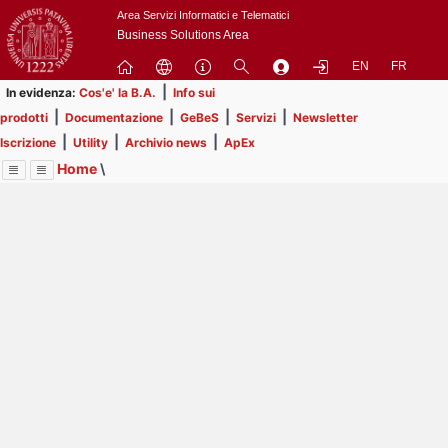
Passa
Area Servizi Informatici e Telematici
a
Business Solutions Area
contenuto
EN
FR
principale
|
In evidenza:
Cos'e' la B.A.
Info sui
|
|
|
|
prodotti
Documentazione
GeBeS
Servizi
Newsletter
|
|
|
Iscrizione
Utility
Archivio news
ApEx
Home
\
Menu
Contrai
Espandi
Image
Title
Page
Display
ApEx
ext
itle
Page