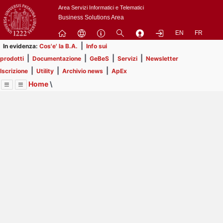
Passa
Area Servizi Informatici e Telematici
a
Business Solutions Area
contenuto
EN
FR
principale
|
In evidenza:
Cos'e' la B.A.
Info sui
|
|
|
|
prodotti
Documentazione
GeBeS
Servizi
Newsletter
|
|
|
Iscrizione
Utility
Archivio news
ApEx
Home
\
Menu
Contrai
Espandi
Image
Title
Page
Display
Business Analysis
ext
itle
Page