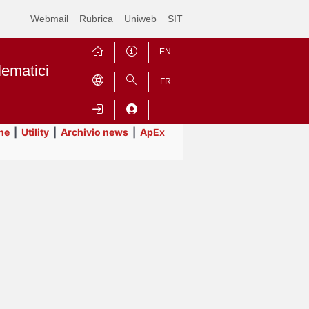
Webmail
Rubrica
Uniweb
SIT
EN
lematici
FR
ne
|
Utility
|
Archivio news
|
ApEx
Contrai
Espandi