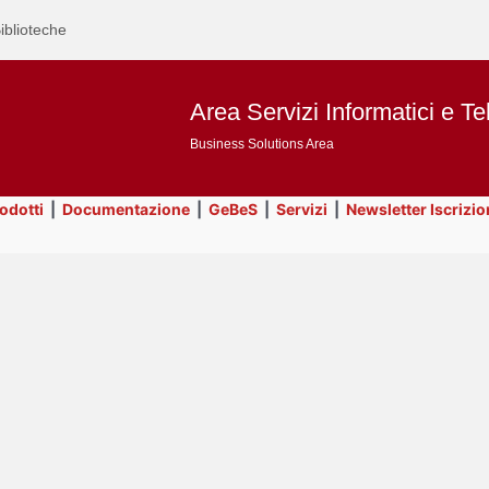
iblioteche
Area Servizi Informatici e Te
Business Solutions Area
rodotti
|
Documentazione
|
GeBeS
|
Servizi
|
Newsletter Iscrizio
Text
Prodotti
Title
Page
Display