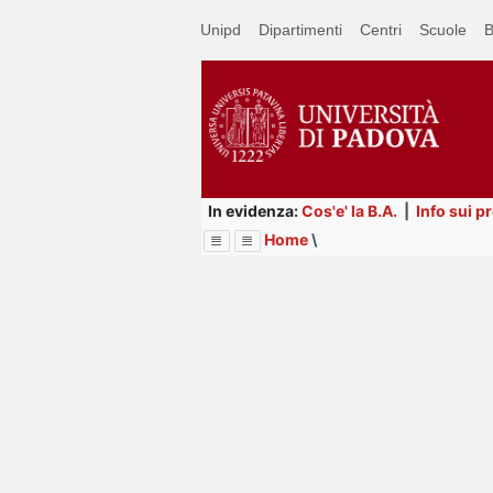
Passa
Unipd
Dipartimenti
Centri
Scuole
B
a
contenuto
principale
In evidenza:
Cos'e' la B.A.
|
Info sui p
Home
\
Menu
Image
Title
Page
Display