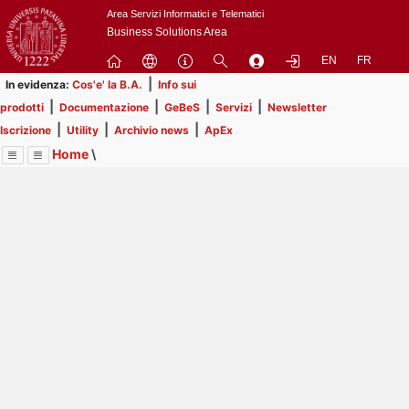
Passa
Area Servizi Informatici e Telematici
a
Business Solutions Area
contenuto
EN
FR
principale
|
In evidenza:
Cos'e' la B.A.
Info sui
|
|
|
|
prodotti
Documentazione
GeBeS
Servizi
Newsletter
|
|
|
Iscrizione
Utility
Archivio news
ApEx
Home
\
Menu
Contrai
Espandi
Image
Title
Page
Display
Risorse
ext
itle
Page