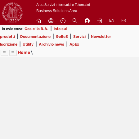
Passa
Area Servizi Informatici e Telematici
a
Business Solutions Area
contenuto
EN
FR
principale
|
In evidenza:
Cos'e' la B.A.
Info sui
|
|
|
|
prodotti
Documentazione
GeBeS
Servizi
Newsletter
|
|
|
Iscrizione
Utility
Archivio news
ApEx
Home
\
Menu
Contrai
Espandi
Image
Title
Page
Display
Utility
ext
itle
Page