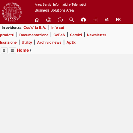
Passa
Area Servizi Informatici e Telematici
a
Business Solutions Area
contenuto
EN
FR
principale
|
In evidenza:
Cos'e' la B.A.
Info sui
|
|
|
|
prodotti
Documentazione
GeBeS
Servizi
Newsletter
|
|
|
Iscrizione
Utility
Archivio news
ApEx
Home
\
Menu
Contrai
Espandi
Image
Title
Page
Display
Business Analysis
ext
itle
Page