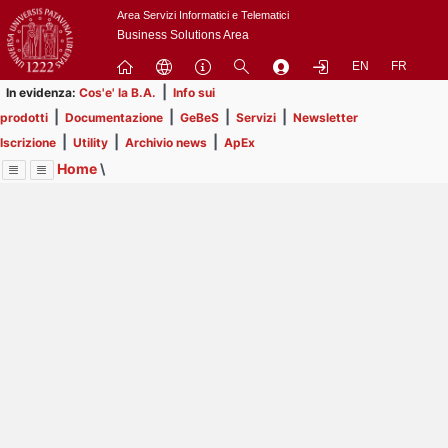
Passa
Area Servizi Informatici e Telematici
a
Business Solutions Area
contenuto
EN
FR
principale
|
In evidenza:
Cos'e' la B.A.
Info sui
|
|
|
|
prodotti
Documentazione
GeBeS
Servizi
Newsletter
|
|
|
Iscrizione
Utility
Archivio news
ApEx
Home
\
Menu
Contrai
Espandi
Image
Title
Page
Display
Utility
ext
itle
Page