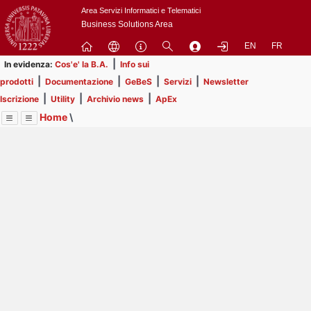
Passa
Area Servizi Informatici e Telematici
a
Business Solutions Area
contenuto
EN
FR
principale
|
In evidenza:
Cos'e' la B.A.
Info sui
|
|
|
|
prodotti
Documentazione
GeBeS
Servizi
Newsletter
|
|
|
Iscrizione
Utility
Archivio news
ApEx
Home
\
Menu
Contrai
Espandi
Image
Title
Page
Display
ApEx
ext
itle
Page