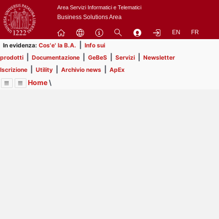
Passa
Area Servizi Informatici e Telematici
a
Business Solutions Area
contenuto
EN
FR
principale
|
In evidenza:
Cos'e' la B.A.
Info sui
|
|
|
|
prodotti
Documentazione
GeBeS
Servizi
Newsletter
|
|
|
Iscrizione
Utility
Archivio news
ApEx
Home
\
Menu
Contrai
Espandi
Image
Title
Page
Display
Business Analysis
ext
itle
Page