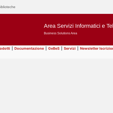
iblioteche
Area Servizi Informatici e Te
Business Solutions Area
rodotti
|
Documentazione
|
GeBeS
|
Servizi
|
Newsletter Iscrizio
Text
Risorse
Title
Page
Display