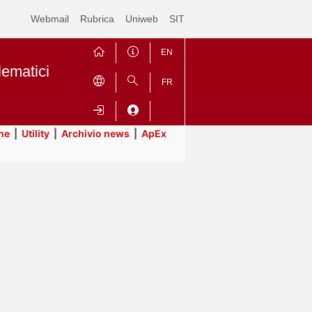
Webmail
Rubrica
Uniweb
SIT
EN
lematici
FR
ne
|
Utility
|
Archivio news
|
ApEx
Contrai
Espandi