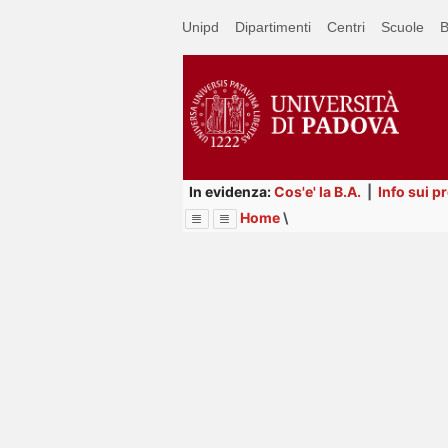
Passa
Unipd
Dipartimenti
Centri
Scuole
B
a
contenuto
principale
In evidenza:
Cos'e' la B.A.
|
Info sui p
Home
\
Menu
Image
Title
Page
Display