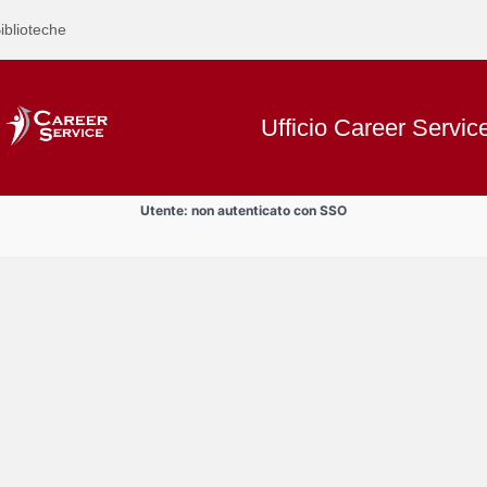
iblioteche
Ufficio Career Servic
Utente: non autenticato con SSO
Text
Incontri aziendali
Title
Page
Display