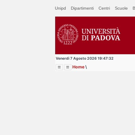
Passa
Unipd
Dipartimenti
Centri
Scuole
B
a
contenuto
principale
Venerdì 7 Agosto 2026 19:47:32
Home
\
Menu
Image
Title
Page
Display