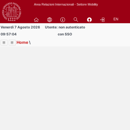
Passa
Area Relazioni Internazionali - Settore Mobility
a
contenuto
EN
principale
Venerdì 7 Agosto 2026
Utente: non autenticato
09:57:04
con SSO
Home
\
Menu
Contrai
Espandi
Image
Title
Page
Display
Documenti
ext
itle
Page
isplay
Contrai
Espandi