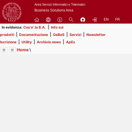
Passa
Area Servizi Informatici e Telematici
a
Business Solutions Area
contenuto
EN
FR
principale
|
In evidenza:
Cos'e' la B.A.
Info sui
|
|
|
|
prodotti
Documentazione
GeBeS
Servizi
Newsletter
|
|
|
Iscrizione
Utility
Archivio news
ApEx
Home
\
Menu
Contrai
Espandi
Image
Title
Page
Display
Prodotti
ext
itle
Page