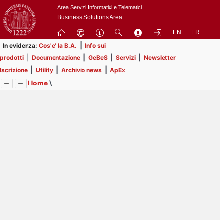
Passa
Area Servizi Informatici e Telematici
a
Business Solutions Area
contenuto
EN
FR
principale
|
In evidenza:
Cos'e' la B.A.
Info sui
|
|
|
|
prodotti
Documentazione
GeBeS
Servizi
Newsletter
|
|
|
Iscrizione
Utility
Archivio news
ApEx
Home
\
Menu
Contrai
Espandi
Image
Title
Page
Display
Business Analysis
ext
itle
Page