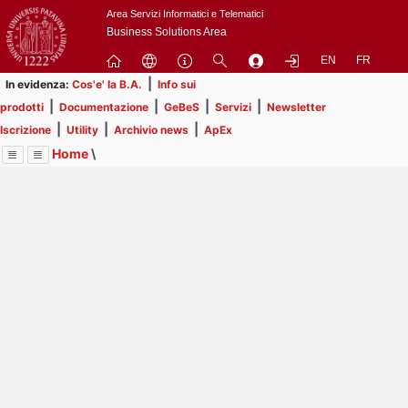
Passa
Area Servizi Informatici e Telematici
a
Business Solutions Area
contenuto
EN
FR
principale
|
In evidenza:
Cos'e' la B.A.
Info sui
|
|
|
|
prodotti
Documentazione
GeBeS
Servizi
Newsletter
|
|
|
Iscrizione
Utility
Archivio news
ApEx
Home
\
Menu
Contrai
Espandi
Image
Title
Page
Display
Utility
ext
itle
Page