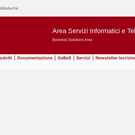
iblioteche
Area Servizi Informatici e Te
Business Solutions Area
rodotti
|
Documentazione
|
GeBeS
|
Servizi
|
Newsletter Iscrizio
Text
Business Analysis
Title
Page
Display