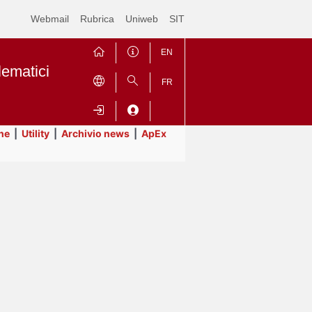
Webmail
Rubrica
Uniweb
SIT
EN
lematici
FR
ne
|
Utility
|
Archivio news
|
ApEx
Contrai
Espandi