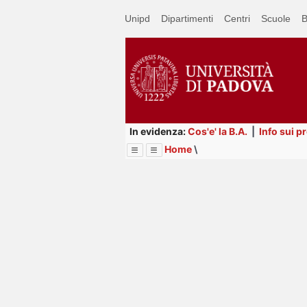
Passa
Unipd
Dipartimenti
Centri
Scuole
B
a
contenuto
principale
In evidenza:
Cos'e' la B.A.
|
Info sui p
Home
\
Menu
Image
Title
Page
Display