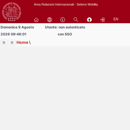
Passa
Area Relazioni Internazionali - Settore Mobility
a
contenuto
EN
principale
Domenica 9 Agosto
Utente: non autenticato
2026 09:46:01
con SSO
Home
\
Menu
Contrai
Espandi
Image
Title
Page
Display
Progetto Buddy4YOUrope
ext
itle
Page
isplay
Contrai
Espandi