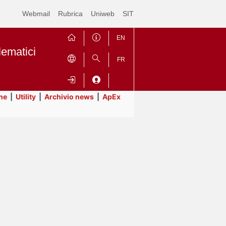
Webmail
Rubrica
Uniweb
SIT
EN
lematici
FR
ne
|
Utility
|
Archivio news
|
ApEx
Contrai
Espandi