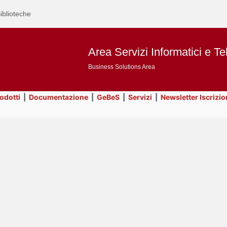
iblioteche
Area Servizi Informatici e Te
Business Solutions Area
rodotti
|
Documentazione
|
GeBeS
|
Servizi
|
Newsletter Iscrizio
Text
Business Analysis
Title
Page
Display