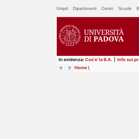
Passa
Unipd
Dipartimenti
Centri
Scuole
B
a
contenuto
principale
In evidenza:
Cos'e' la B.A.
|
Info sui p
Home
\
Menu
Image
Title
Page
Display